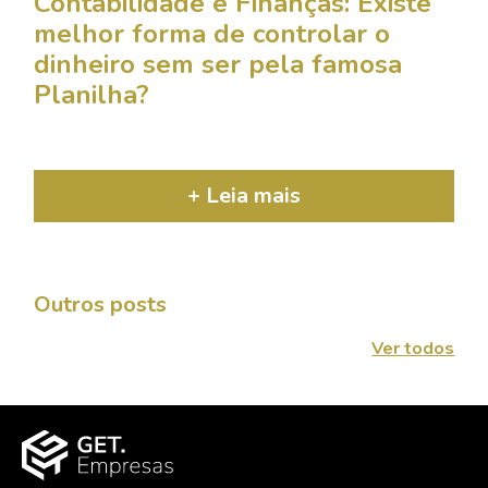
Contabilidade e Finanças: Existe
melhor forma de controlar o
dinheiro sem ser pela famosa
Planilha?
+ Leia mais
Outros posts
Ver todos